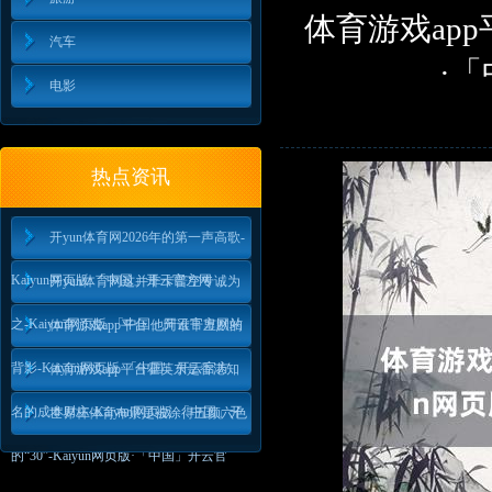
体育游戏app
汽车
·
电影
热点资讯
开yun体育网2026年的第一声高歌-
Kaiyun网页版·「中国」开云官方网
开yun体育网这并非卡普空专诚为
之-Kaiyun网页版·「中国」开云官方网站
体育游戏app平台 他阿谁千里默的
背影-Kaiyun网页版·「中国」开云官方
体育游戏app平台霍英东是香港知
名的成本财主-Kaiyun网页版·「中国」开
世界杯体育布景是被涂得五颜六色
的“30”-Kaiyun网页版·「中国」开云官