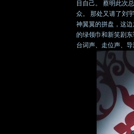
目自己。 蔡明此次
众。 那处又请了刘
神翼翼的拼盘，这边
的绿领巾和新笑剧东
台词声、走位声、导