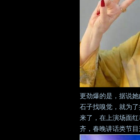
更劲爆的是，据说她
石子找嗅觉，就为了
来了，在上演场面红
齐，春晚讲话类节目