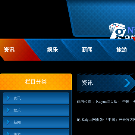
资讯
娱乐
新闻
旅游
栏目分类
资讯
资讯
你的位置：
Kaiyun网页版·「中国
娱乐
记-Kaiyun网页版·「中国」开云官
新闻
旅游