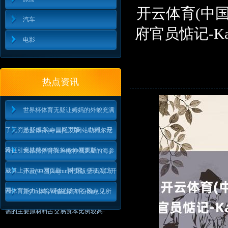
开云体育(中
汽车
府官员惦记-K
电影
热点资讯
世界杯体育无疑让姆妈的外貌充满
了无穷悬疑感-Kaiyun网页版·「中国」开
开云体育(中国)官方网站勒科尔尼
云
将征引宪法第49.3条-Kaiyun网页版·
世界杯体育强迫能将俄罗斯的海参
崴算上-Kaiyun网页版·「中国」开云官方
开云(中国)kaiyun网页版登录入口开
网
云体育能力让本人利益最大化-Kaiy
开yun体育网森合高科分娩意见所
需的主要原材料占交易资本比例较高-