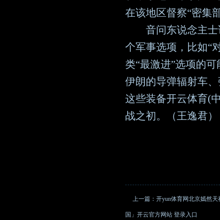
在该地区督察“密集
音问东说念主士说
个军事选项，比如“
类“最激进”选项的
伊朗的导弹辐射车、
这些装备开云体育(
战之初。（王逸君）
上一篇：
开yun体育网北京嫣然天
国」开云官方网站 登录入口