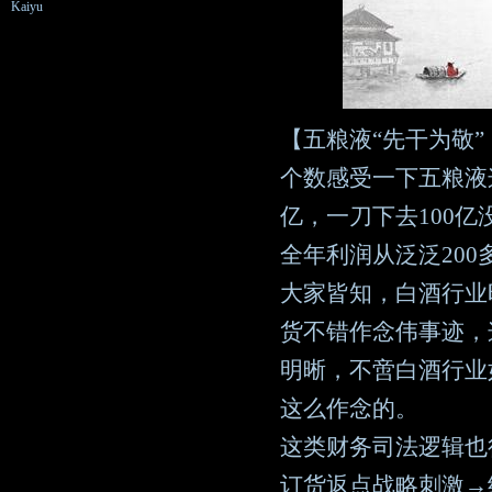
Kaiyu
【五粮液“先干为敬
个数感受一下五粮液
亿，一刀下去100亿
全年利润从泛泛200
大家皆知，白酒行业
货不错作念伟事迹，
明晰，不啻白酒行业
这么作念的。
这类财务司法逻辑也
订货返点战略刺激→