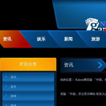
资讯
娱乐
新闻
旅游
栏目分类
资讯
资讯
你的位置：
Kaiyun网页版·「中国
娱乐
页版·「中国」开云官方网站 登录入
新闻
旅游