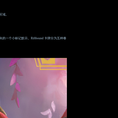
区域。
个小标记默示。Riftbound 卡牌分为五种眷