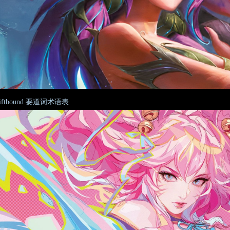
iftbound 要道词术语表