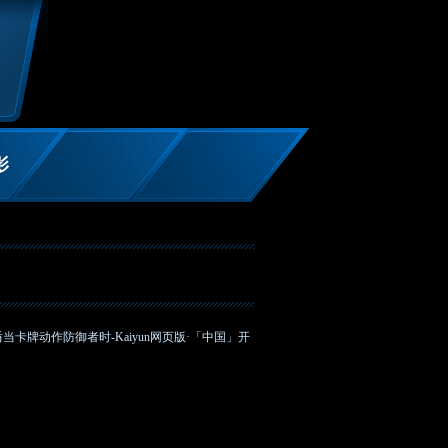
影
盾当卡牌动作防御者时-Kaiyun网页版·「中国」开