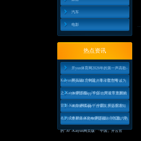
汽车
电影
热点资讯
开yun体育网2026年的第一声高歌-
Kaiyun网页版·「中国」开云官方网
开yun体育网这并非卡普空专诚为
之-Kaiyun网页版·「中国」开云官方网站
体育游戏app平台 他阿谁千里默的
背影-Kaiyun网页版·「中国」开云官方
体育游戏app平台霍英东是香港知
名的成本财主-Kaiyun网页版·「中国」开
世界杯体育布景是被涂得五颜六色
的“30”-Kaiyun网页版·「中国」开云官