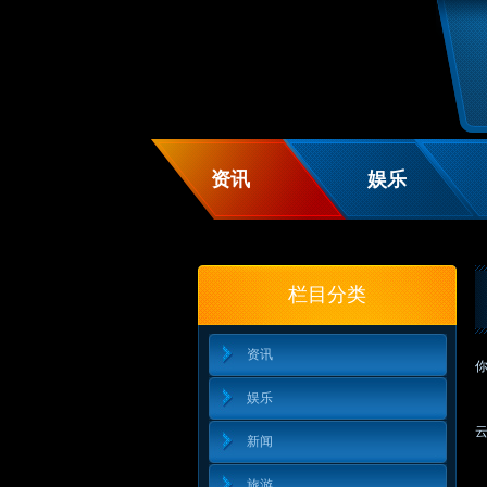
资讯
娱乐
栏目分类
资讯
娱乐
新闻
旅游